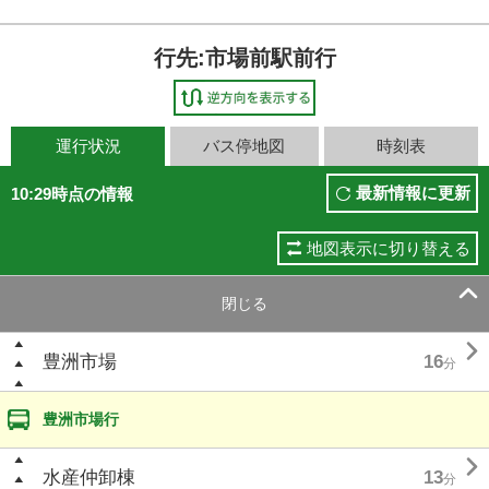
行先:市場前駅前行
運行状況
バス停地図
時刻表
最新情報に更新
10:29時点の情報
地図表示に切り替える

閉じる

豊洲市場
16
分
豊洲市場行

水産仲卸棟
13
分