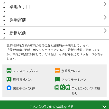

築地五丁目

浜離宮前

新橋駅前
・更新時刻時点での車両の走行位置と所要時分を表示しています。
・「最新情報に更新」ボタンをクリックすると、最新の情報に更新します
が、車両が終点に到着していた場合は、その旨を伝えるメッセージを表示
します。
ノンステップバス
別系統のバス
燃料電池バス
フルフラットバス
選択中のバス停
ラッピングバス情報
あり

このバス停の他の系統を見る