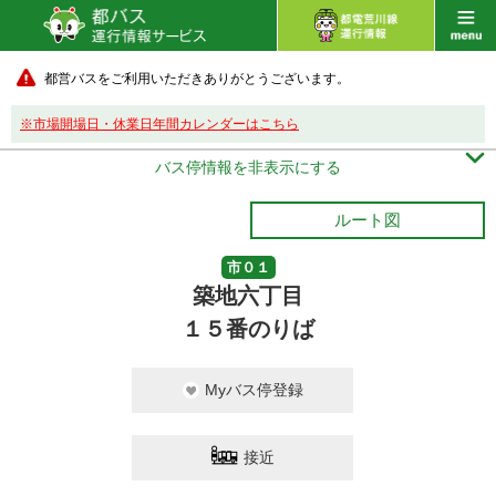
都営バスをご利用いただきありがとうございます。
※市場開場日・休業日年間カレンダーはこちら

バス停情報を非表示にする
ルート図
市０１
築地六丁目
１５番のりば
Myバス停登録
接近