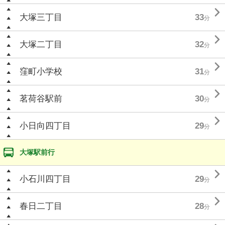

大塚三丁目
33
分

大塚二丁目
32
分

窪町小学校
31
分

茗荷谷駅前
30
分

小日向四丁目
29
分
大塚駅前行

小石川四丁目
29
分

春日二丁目
28
分