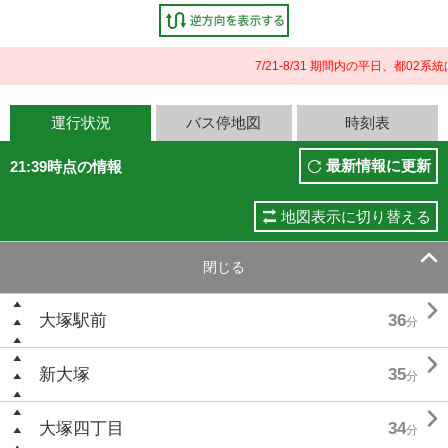
7/21-8/31 期間内の平日、都0
運行状況
バス停地図
時刻表
最新情報に更新
21:39時点の情報
地図表示に切り替える

閉じる

大塚駅前
36
分

新大塚
35
分

大塚四丁目
34
分