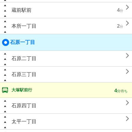

蔵前駅前
4
分

本所一丁目
2
分
石原一丁目

石原二丁目

石原三丁目
大塚駅前行
4
分待ち

石原四丁目

太平一丁目