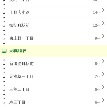

上野広小路
14
分

御徒町駅前
12
分

東上野一丁目
9
分
大塚駅前行

新御徒町駅前
8
分

元浅草三丁目
7
分

三筋二丁目
6
分

寿三丁目
6
分