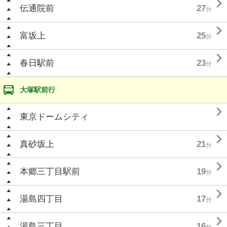

伝通院前
27
分

富坂上
25
分

春日駅前
23
分
大塚駅前行

東京ドームシティ

真砂坂上
21
分

本郷三丁目駅前
19
分

湯島四丁目
17
分

湯島三丁目
16
分