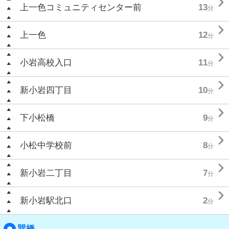

上一色コミュニティセンター前
13
分

上一色
12
分

小岩高校入口
11
分

新小岩四丁目
10
分

下小松橋
9
分

小松中学校前
8
分

新小岩二丁目
7
分

新小岩駅北口
2
分
巽橋