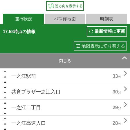
運行状況
バス停地図
時刻表
最新情報に更新
17:58時点の情報
地図表示に切り替える

閉じる

一之江駅前
33
分

共育プラザ一之江入口
30
分

一之江二丁目
29
分

一之江高速入口
28
分