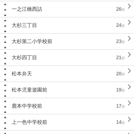

一之江橋西詰
26
分

大杉三丁目
24
分

大杉第二小学校前
23
分

大杉四丁目
21
分

松本弁天
20
分

松本児童遊園前
19
分

鹿本中学校前
17
分

上一色中学校前
14
分