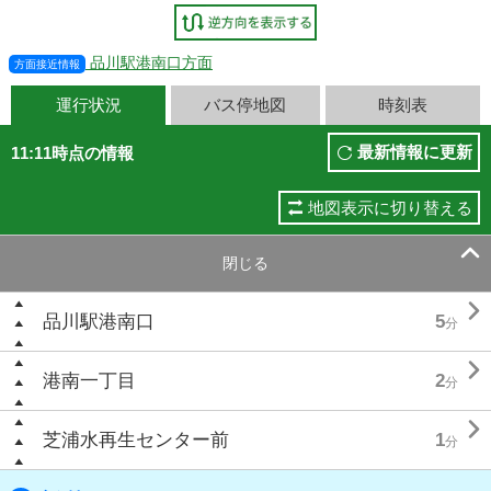
品川駅港南口方面
方面接近情報
運行状況
バス停地図
時刻表
最新情報に更新
11:11時点の情報
地図表示に切り替える

閉じる

品川駅港南口
5
分

港南一丁目
2
分

芝浦水再生センター前
1
分