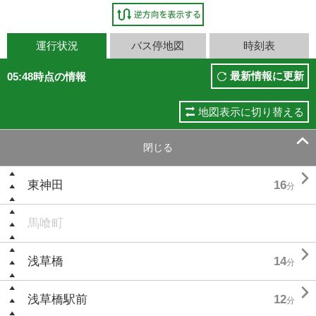
運行状況
バス停地図
時刻表
最新情報に更新
05:48時点の情報
地図表示に切り替える

閉じる

東神田
16
分
馬喰町

浅草橋
14
分

浅草橋駅前
12
分