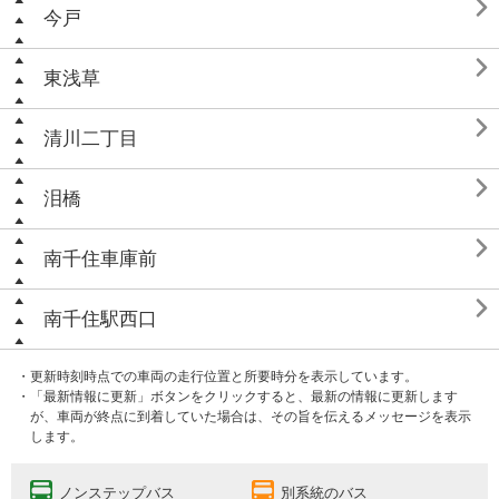

今戸

東浅草

清川二丁目

泪橋

南千住車庫前

南千住駅西口
・更新時刻時点での車両の走行位置と所要時分を表示しています。
・「最新情報に更新」ボタンをクリックすると、最新の情報に更新します
が、車両が終点に到着していた場合は、その旨を伝えるメッセージを表示
します。
ノンステップバス
別系統のバス