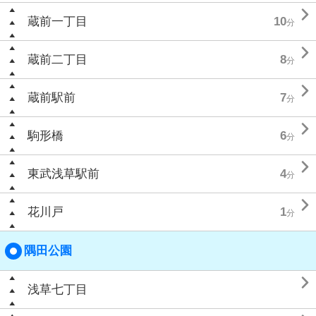

蔵前一丁目
10
分

蔵前二丁目
8
分

蔵前駅前
7
分

駒形橋
6
分

東武浅草駅前
4
分

花川戸
1
分
隅田公園

浅草七丁目