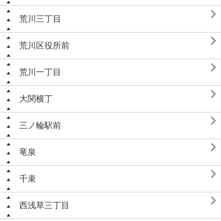

荒川三丁目

荒川区役所前

荒川一丁目

大関横丁

三ノ輪駅前

竜泉

千束

西浅草三丁目