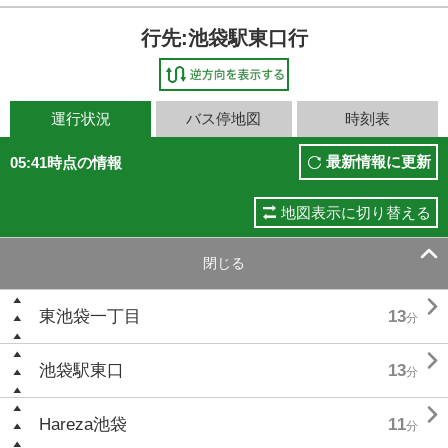
行先:池袋駅東口行
運行状況
バス停地図
時刻表
最新情報に更新
05:41時点の情報
地図表示に切り替える

閉じる

東池袋一丁目
13
分

池袋駅東口
13
分

Hareza池袋
11
分