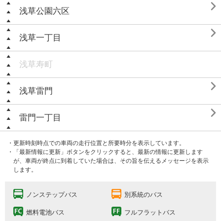

浅草公園六区

浅草一丁目
浅草寿町

浅草雷門

雷門一丁目
・更新時刻時点での車両の走行位置と所要時分を表示しています。
・「最新情報に更新」ボタンをクリックすると、最新の情報に更新します
が、車両が終点に到着していた場合は、その旨を伝えるメッセージを表示
します。
ノンステップバス
別系統のバス
燃料電池バス
フルフラットバス