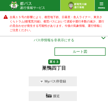
台風１５号の影響により、都営地下鉄、日暮里・舎人ライナー、東京さ
くらトラム(都電荒川線)、都営バス
において遅延や運行本数の減少、運行
の見合わせが発生する可能性があります。
今後の気象情報、運行情報に
ご注意ください。

バス停情報を非表示にする
ルート図
草６３
巣鴨四丁目
Myバス停登録
接近