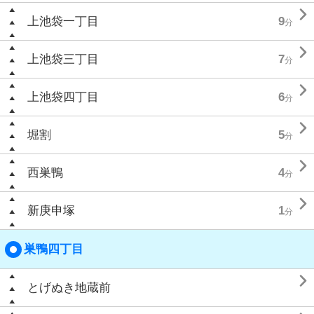

上池袋一丁目
9
分

上池袋三丁目
7
分

上池袋四丁目
6
分

堀割
5
分

西巣鴨
4
分

新庚申塚
1
分
巣鴨四丁目

とげぬき地蔵前