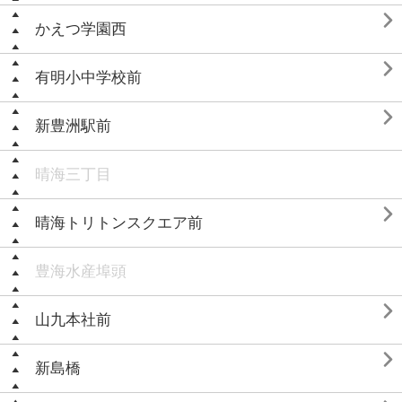

かえつ学園西

有明小中学校前

新豊洲駅前
晴海三丁目

晴海トリトンスクエア前
豊海水産埠頭

山九本社前

新島橋