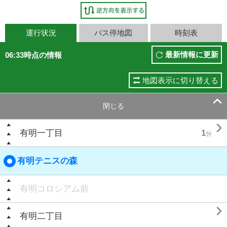
運行状況
バス停地図
時刻表
最新情報に更新
06:33時点の情報
地図表示に切り替える

閉じる

有明一丁目
1
分
有明テニスの森
有明コロシアム前

有明二丁目