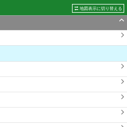
地図表示に切り替える





