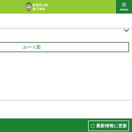

ルート図
最新情報に更新