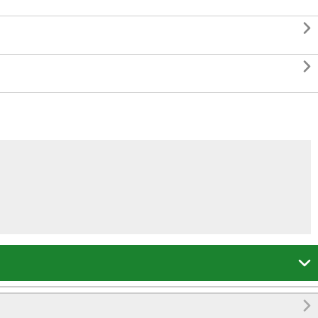



