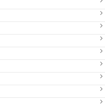








