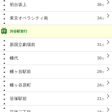

初台坂上
36
分

東京オペラシティ南
34
分
渋谷駅前行

新国立劇場前
31
分

幡代
30
分

幡ヶ谷駅前
29
分

幡ヶ谷原町
24
分

笹塚駅前
21
分
