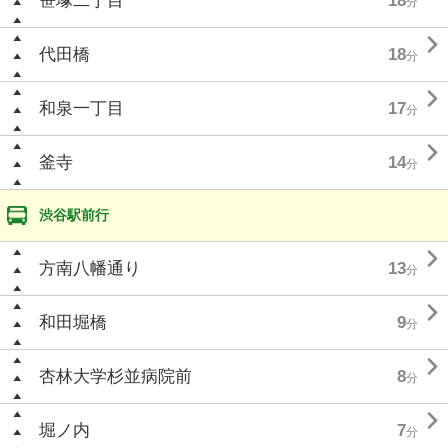
笹塚二丁目
18
分

代田橋
18
分

和泉一丁目
17
分

釜寺
14
分
渋谷駅前行

方南八幡通り
13
分

和田堀橋
9
分

杏林大学杉並病院前
8
分

堀ノ内
7
分