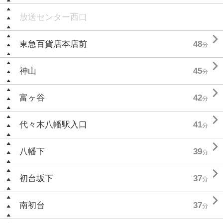
放送センター西口

東急百貨店本店前
48
分

神山
45
分

富ヶ谷
42
分

代々木八幡駅入口
41
分

八幡下
39
分

初台坂下
37
分

南初台
37
分