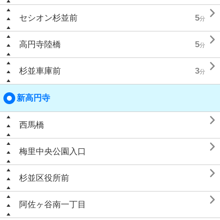

セシオン杉並前
5
分

高円寺陸橋
5
分

杉並車庫前
3
分
新高円寺

西馬橋

梅里中央公園入口

杉並区役所前

阿佐ヶ谷南一丁目