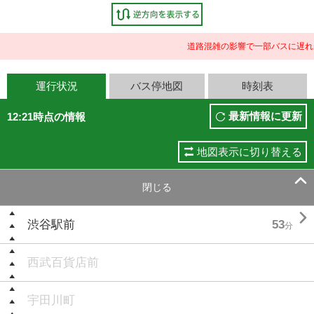
道路混雑の影響で一部バスに遅れ
運行状況
バス停地図
時刻表
最新情報に更新
12:21時点の情報
地図表示に切り替える

閉じる

渋谷駅前
53
分
西武百貨店前
宇田川町