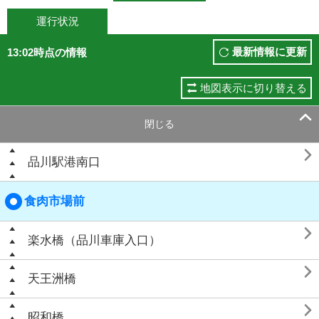
運行状況
最新情報に更新
13:02時点の情報
地図表示に切り替える

閉じる

品川駅港南口
食肉市場前

楽水橋（品川車庫入口）

天王洲橋

昭和橋