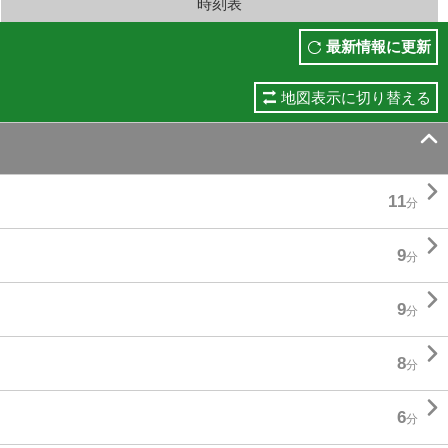
時刻表
最新情報に更新
地図表示に切り替える


11
分

9
分

9
分

8
分

6
分