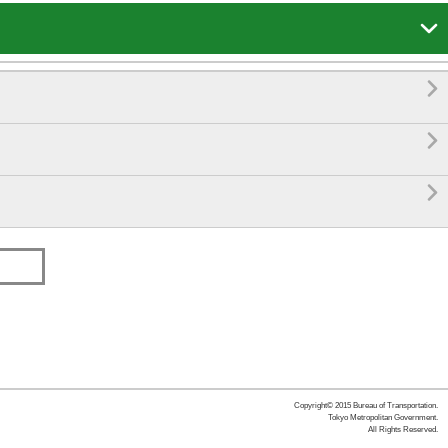




Copyright© 2015 Bureau of Transportation.
Tokyo Metropolitan Government.
All Rights Reserved.