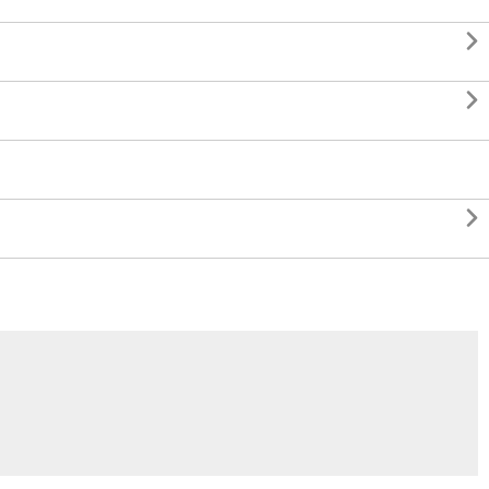


