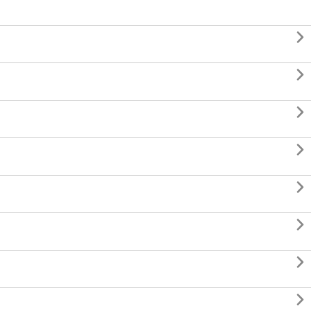







