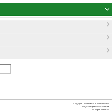




Copyright© 2015 Bureau of Transportation.
Tokyo Metropolitan Government.
All Rights Reserved.