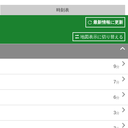
時刻表
最新情報に更新
地図表示に切り替える


9
分

7
分

6
分

3
分
