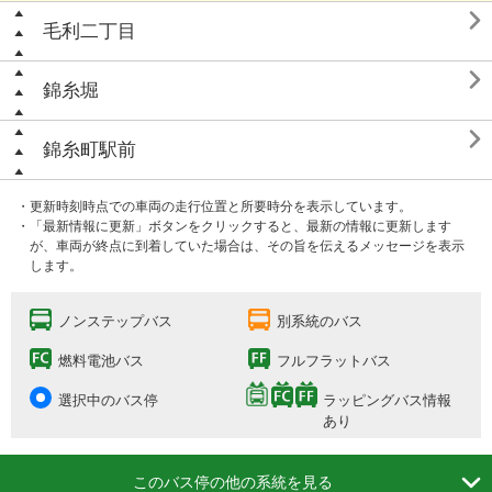

毛利二丁目

錦糸堀

錦糸町駅前
・更新時刻時点での車両の走行位置と所要時分を表示しています。
・「最新情報に更新」ボタンをクリックすると、最新の情報に更新します
が、車両が終点に到着していた場合は、その旨を伝えるメッセージを表示
します。
ノンステップバス
別系統のバス
燃料電池バス
フルフラットバス
選択中のバス停
ラッピングバス情報
あり

このバス停の他の系統を見る