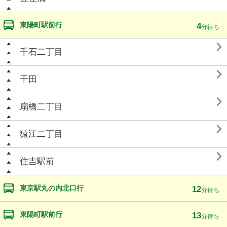
東陽町駅前行
4
分待ち

千石二丁目

千田

扇橋二丁目

猿江二丁目

住吉駅前
東京駅丸の内北口行
12
分待ち
東陽町駅前行
13
分待ち