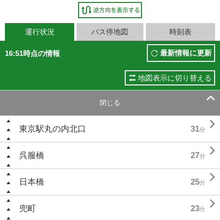
運行状況
バス停地図
時刻表
最新情報に更新
16:51時点の情報
地図表示に切り替える

閉じる

東京駅丸の内北口
31
分

呉服橋
27
分

日本橋
25
分

兜町
23
分