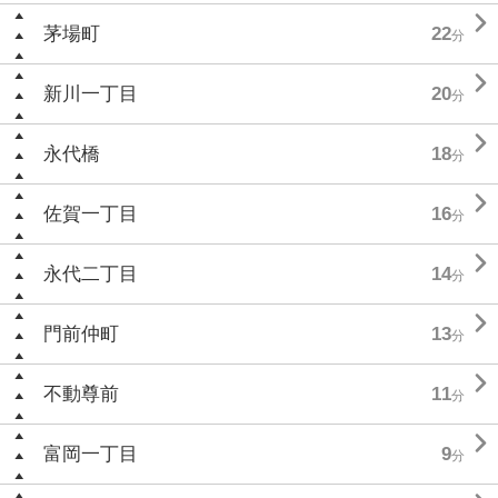

茅場町
22
分

新川一丁目
20
分

永代橋
18
分

佐賀一丁目
16
分

永代二丁目
14
分

門前仲町
13
分

不動尊前
11
分

富岡一丁目
9
分