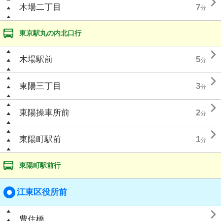

木場二丁目
7
分
東京駅丸の内北口行

木場駅前
5
分

東陽三丁目
3
分

東陽操車所前
2
分

東陽町駅前
1
分
東陽町駅前行
江東区役所前

豊住橋