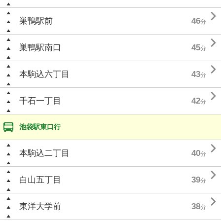

巣鴨駅前
46
分

巣鴨駅南口
45
分

本駒込六丁目
43
分

千石一丁目
42
分
池袋駅東口行

本駒込二丁目
40
分

白山五丁目
39
分

東洋大学前
38
分