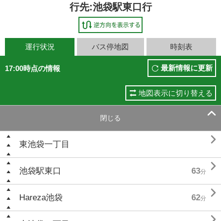
行先:池袋駅東口行
運行状況
バス停地図
時刻表
最新情報に更新
17:00時点の情報
地図表示に切り替える

閉じる

東池袋一丁目

池袋駅東口
63
分

Hareza池袋
62
分
