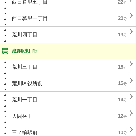
西日暮里五丁目
22
分

西日暮里一丁目
20
分

荒川四丁目
19
分
池袋駅東口行

荒川三丁目
16
分

荒川区役所前
15
分

荒川一丁目
14
分

大関横丁
12
分

三ノ輪駅前
10
分