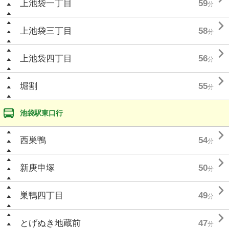
上池袋一丁目
59
分

上池袋三丁目
58
分

上池袋四丁目
56
分

堀割
55
分
池袋駅東口行

西巣鴨
54
分

新庚申塚
50
分

巣鴨四丁目
49
分

とげぬき地蔵前
47
分