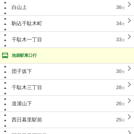

白山上
36
分

駒込千駄木町
34
分

千駄木一丁目
33
分
池袋駅東口行

団子坂下
30
分

千駄木三丁目
28
分

道灌山下
26
分

西日暮里駅前
25
分
