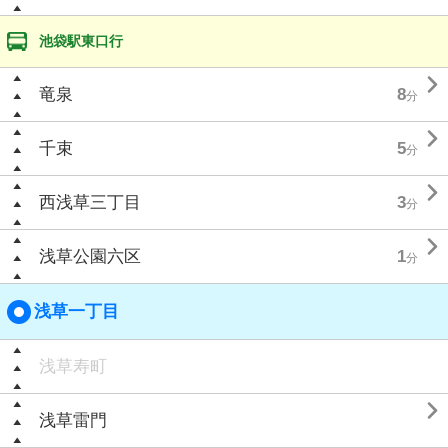
池袋駅東口行

竜泉
8
分

千束
5
分

西浅草三丁目
3
分

浅草公園六区
1
分
浅草一丁目
浅草寿町

浅草雷門