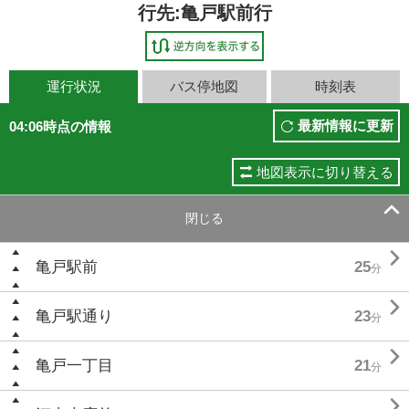
行先:亀戸駅前行
運行状況
バス停地図
時刻表
最新情報に更新
04:06時点の情報
地図表示に切り替える

閉じる

亀戸駅前
25
分

亀戸駅通り
23
分

亀戸一丁目
21
分
