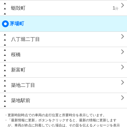

蛎殻町
1
分
茅場町

八丁堀二丁目

桜橋

新富町

築地二丁目

築地駅前
・更新時刻時点での車両の走行位置と所要時分を表示しています。
・「最新情報に更新」ボタンをクリックすると、最新の情報に更新します
が、車両が終点に到着していた場合は、その旨を伝えるメッセージを表示