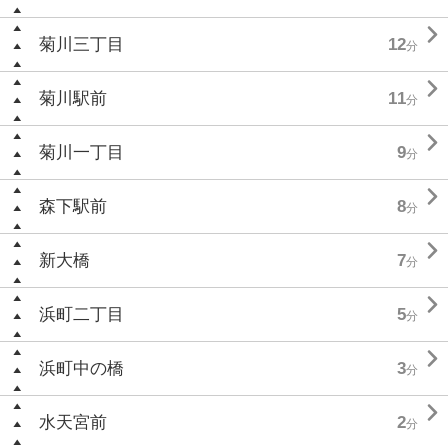

菊川三丁目
12
分

菊川駅前
11
分

菊川一丁目
9
分

森下駅前
8
分

新大橋
7
分

浜町二丁目
5
分

浜町中の橋
3
分

水天宮前
2
分