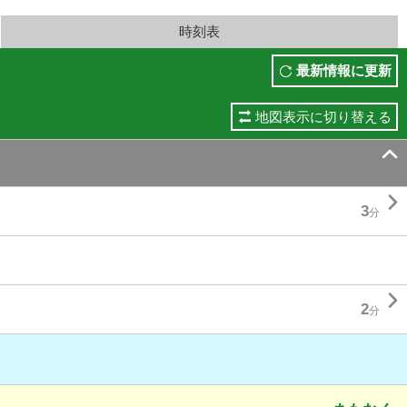
時刻表
最新情報に更新
地図表示に切り替える


3
分

2
分