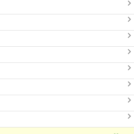







