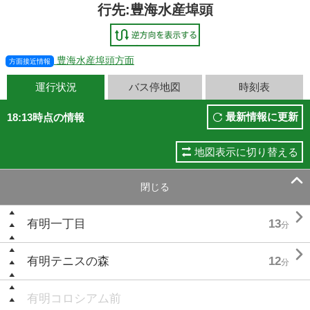
行先:豊海水産埠頭
豊海水産埠頭方面
方面接近情報
運行状況
バス停地図
時刻表
最新情報に更新
18:13時点の情報
地図表示に切り替える

閉じる

有明一丁目
13
分

有明テニスの森
12
分
有明コロシアム前