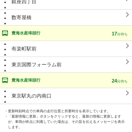
銀座四丁目

数寄屋橋
豊海水産埠頭行
17
分待ち

有楽町駅前

東京国際フォーラム前
豊海水産埠頭行
24
分待ち

東京駅丸の内南口
・更新時刻時点での車両の走行位置と所要時分を表示しています。
・「最新情報に更新」ボタンをクリックすると、最新の情報に更新します
が、車両が終点に到着していた場合は、その旨を伝えるメッセージを表示
します。