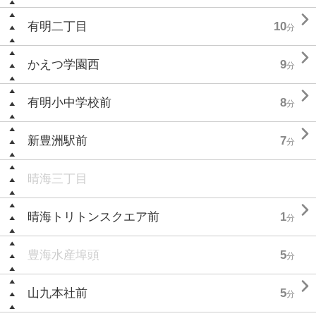

有明二丁目
10
分

かえつ学園西
9
分

有明小中学校前
8
分

新豊洲駅前
7
分
晴海三丁目

晴海トリトンスクエア前
1
分
豊海水産埠頭
5
分

山九本社前
5
分