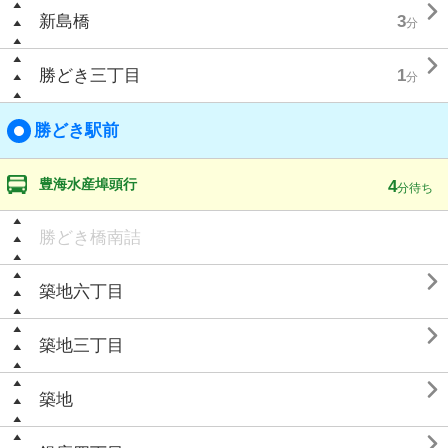

新島橋
3
分

勝どき三丁目
1
分
勝どき駅前
豊海水産埠頭行
4
分待ち
勝どき橋南詰

築地六丁目

築地三丁目

築地
