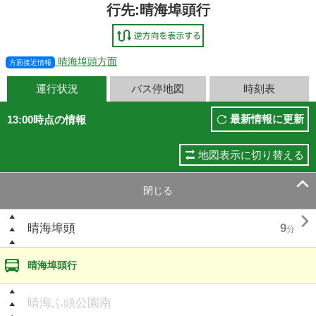
行先:晴海埠頭行
晴海埠頭方面
方面接近情報
運行状況
バス停地図
時刻表
最新情報に更新
13:00時点の情報
地図表示に切り替える

閉じる

晴海埠頭
9
分
晴海埠頭行
晴海ふ頭公園南