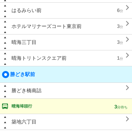

はるみらい前
6
分

ホテルマリナーズコート東京前
3
分

晴海三丁目
3
分

晴海トリトンスクエア前
1
分
勝どき駅前

勝どき橋南詰
晴海埠頭行
3
分待ち

築地六丁目