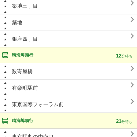

築地三丁目

築地

銀座四丁目
晴海埠頭行
12
分待ち

数寄屋橋

有楽町駅前

東京国際フォーラム前
晴海埠頭行
21
分待ち

東京駅丸の内南口