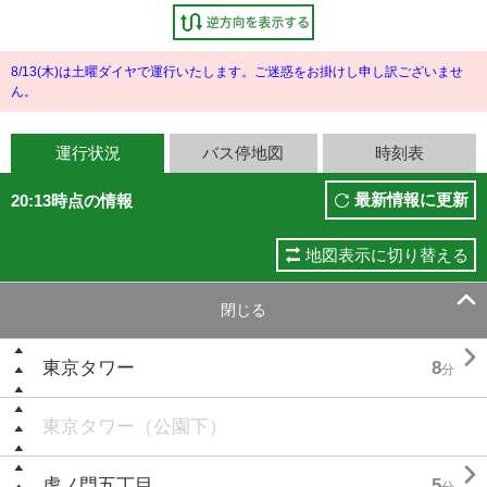
8/13(木)は土曜ダイヤで運行いたします。ご迷惑をお掛けし申し訳ございませ
ん。
運行状況
バス停地図
時刻表
最新情報に更新
20:13時点の情報
地図表示に切り替える

閉じる

東京タワー
8
分
東京タワー（公園下）

虎ノ門五丁目
5
分