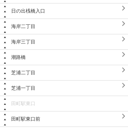

日の出桟橋入口

海岸二丁目

海岸三丁目

潮路橋

芝浦二丁目

芝浦一丁目
田町駅東口

田町駅東口前