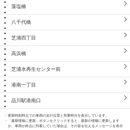

藻塩橋

八千代橋

芝浦四丁目

高浜橋

芝浦水再生センター前

港南一丁目

品川駅港南口
・更新時刻時点での車両の走行位置と所要時分を表示しています。
・「最新情報に更新」ボタンをクリックすると、最新の情報に更新します
が、車両が終点に到着していた場合は、その旨を伝えるメッセージを表示