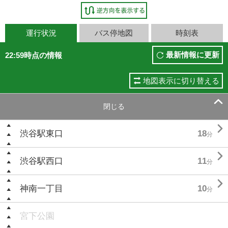
運行状況
バス停地図
時刻表
最新情報に更新
22:59時点の情報
地図表示に切り替える

閉じる

渋谷駅東口
18
分

渋谷駅西口
11
分

神南一丁目
10
分
宮下公園