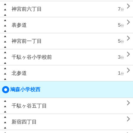

神宮前六丁目
7
分

表参道
5
分

神宮前一丁目
5
分

千駄ヶ谷小学校前
3
分

北参道
1
分
鳩森小学校西

千駄ヶ谷五丁目

新宿四丁目