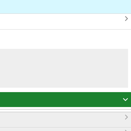


