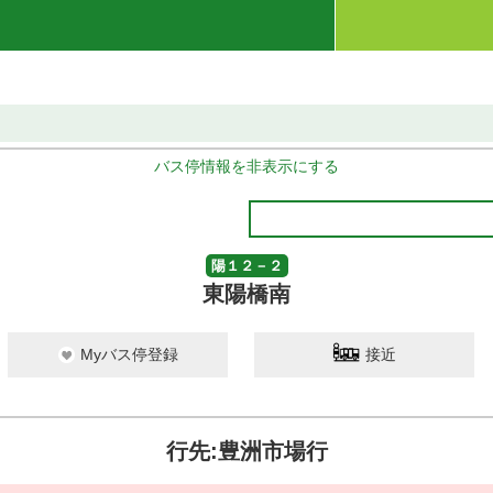
バス停情報を非表示にする
陽１２－２
東陽橋南
Myバス停登録
接近
行先:豊洲市場行