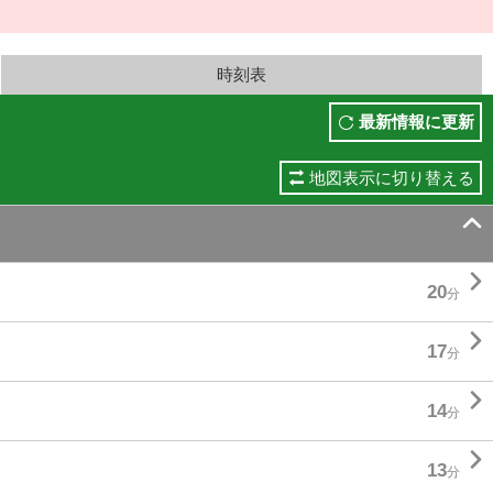
時刻表
最新情報に更新
地図表示に切り替える


20
分

17
分

14
分

13
分