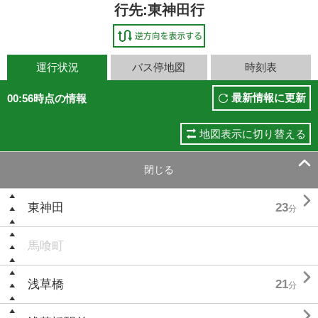
行先:東神田行
運行状況
バス停地図
時刻表
最新情報に更新
00:56時点の情報
地図表示に切り替える

閉じる

東神田
23
分
馬喰町

浅草橋
21
分
