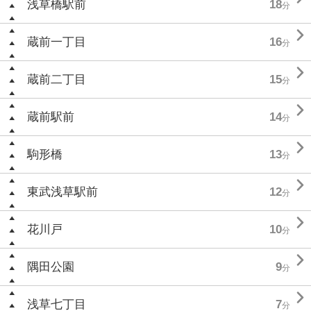
浅草橋駅前
18
分

蔵前一丁目
16
分

蔵前二丁目
15
分

蔵前駅前
14
分

駒形橋
13
分

東武浅草駅前
12
分

花川戸
10
分

隅田公園
9
分

浅草七丁目
7
分