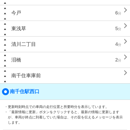

今戸
6
分

東浅草
5
分

清川二丁目
4
分

泪橋
2
分

南千住車庫前
南千住駅西口
・更新時刻時点での車両の走行位置と所要時分を表示しています。
・「最新情報に更新」ボタンをクリックすると、最新の情報に更新します
が、車両が終点に到着していた場合は、その旨を伝えるメッセージを表示
します。