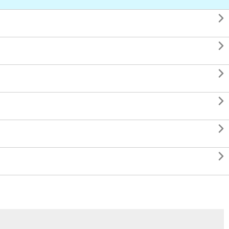





