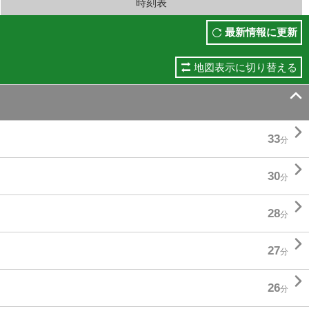
時刻表
最新情報に更新
地図表示に切り替える


33
分

30
分

28
分

27
分

26
分