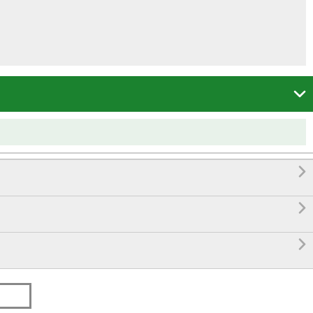



