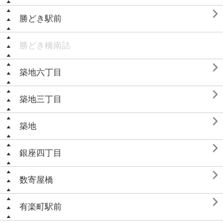

勝どき駅前
勝どき橋南詰

築地六丁目

築地三丁目

築地

銀座四丁目

数寄屋橋

有楽町駅前