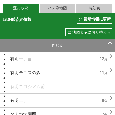
運行状況
バス停地図
時刻表
最新情報に更新
16:04時点の情報
地図表示に切り替える

閉じる

有明一丁目
12
分

有明テニスの森
11
分
有明コロシアム前

有明二丁目
9
分

かえつ学園西
7
分