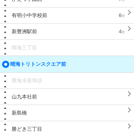

有明小中学校前
6
分

新豊洲駅前
4
分
晴海三丁目
晴海トリトンスクエア前
豊海水産埠頭

山九本社前

新島橋

勝どき三丁目