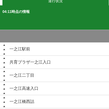
運行状況
04:11時点の情報
一之江駅前
共育プラザ一之江入口
一之江二丁目
一之江高速入口
一之江橋西詰