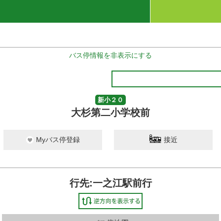
バス停情報を非表示にする
新小２０
大杉第二小学校前
Myバス停登録
接近
行先:一之江駅前行