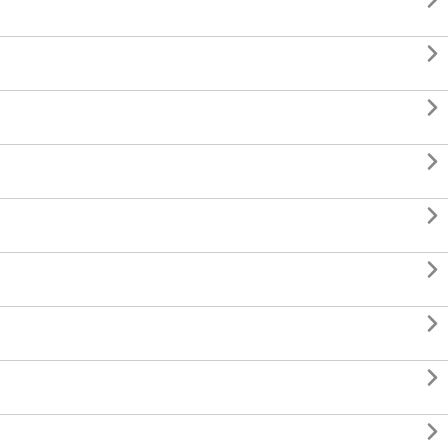








