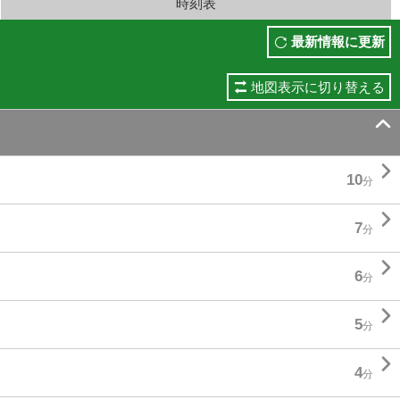
時刻表
最新情報に更新
地図表示に切り替える


10
分

7
分

6
分

5
分

4
分