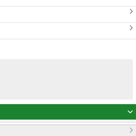



