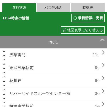
運行状況
バス停地図
時刻表
最新情報に更新
11:24時点の情報
地図表示に切り替える

閉じる

浅草雷門
11
分

東武浅草駅前
8
分

花川戸
6
分

リバーサイドスポーツセンター前
3
分

桜橋中学校前
1
分