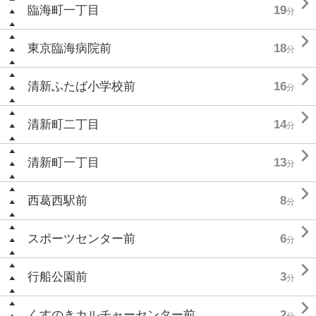

臨海町一丁目
19
分

東京臨海病院前
18
分

清新ふたば小学校前
16
分

清新町二丁目
14
分

清新町一丁目
13
分

西葛西駅前
8
分

スポーツセンター前
6
分

行船公園前
3
分

くすのきカルチャーセンター前
2
分