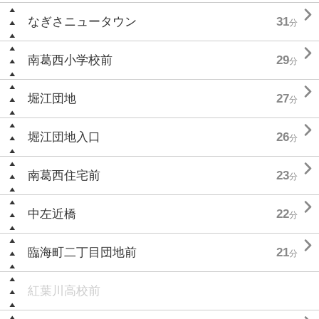

なぎさニュータウン
31
分

南葛西小学校前
29
分

堀江団地
27
分

堀江団地入口
26
分

南葛西住宅前
23
分

中左近橋
22
分

臨海町二丁目団地前
21
分
紅葉川高校前