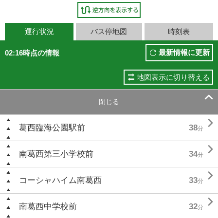
運行状況
バス停地図
時刻表
最新情報に更新
02:16時点の情報
地図表示に切り替える

閉じる

葛西臨海公園駅前
38
分

南葛西第三小学校前
34
分

コーシャハイム南葛西
33
分

南葛西中学校前
32
分