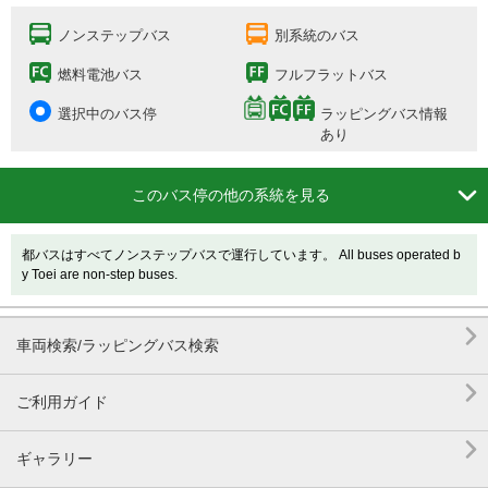
ノンステップバス
別系統のバス
燃料電池バス
フルフラットバス
選択中のバス停
ラッピングバス情報
あり

このバス停の他の系統を見る
都バスはすべてノンステップバスで運行しています。 All buses operated b
y Toei are non-step buses.

車両検索/ラッピングバス検索

ご利用ガイド

ギャラリー