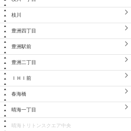

枝川

豊洲四丁目

豊洲駅前

豊洲二丁目

ＩＨＩ前

春海橋

晴海一丁目
晴海トリトンスクエア中央