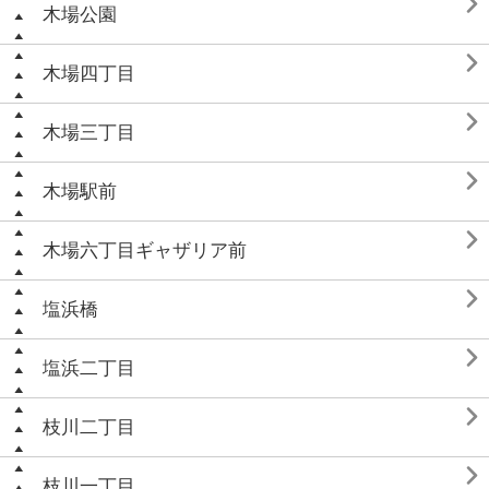

木場公園

木場四丁目

木場三丁目

木場駅前

木場六丁目ギャザリア前

塩浜橋

塩浜二丁目

枝川二丁目

枝川一丁目