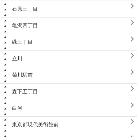

石原三丁目

亀沢四丁目

緑三丁目

立川

菊川駅前

森下五丁目

白河

東京都現代美術館前