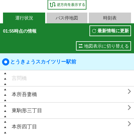
運行状況
バス停地図
時刻表
最新情報に更新
01:55時点の情報
地図表示に切り替える
とうきょうスカイツリー駅前
言問橋

本所吾妻橋

東駒形三丁目

本所四丁目