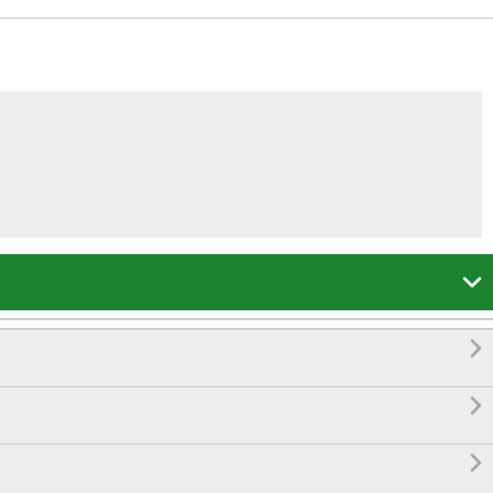



