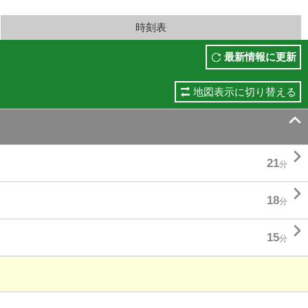
時刻表
最新情報に更新
地図表示に切り替える


21
分

18
分

15
分