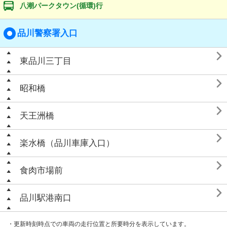
八潮パークタウン(循環)行
品川警察署入口

東品川三丁目

昭和橋

天王洲橋

楽水橋（品川車庫入口）

食肉市場前

品川駅港南口
・更新時刻時点での車両の走行位置と所要時分を表示しています。