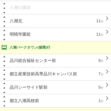
八潮公園前

八潮北
11
分

明晴学園前
11
分
八潮パークタウン(循環)行

品川総合福祉センター前
9
分

都立産業技術高専品川キャンパス前
7
分

品川シーサイド駅前
5
分

都立八潮高校前
1
分