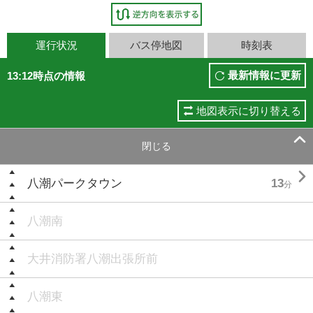
運行状況
バス停地図
時刻表
最新情報に更新
13:12時点の情報
地図表示に切り替える

閉じる

八潮パークタウン
13
分
八潮南
大井消防署八潮出張所前
八潮東