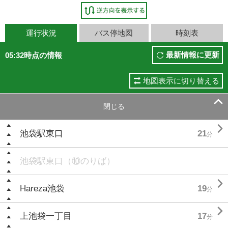
運行状況
バス停地図
時刻表
最新情報に更新
05:32時点の情報
地図表示に切り替える

閉じる

池袋駅東口
21
分
池袋駅東口（⑩のりば）

Hareza池袋
19
分

上池袋一丁目
17
分