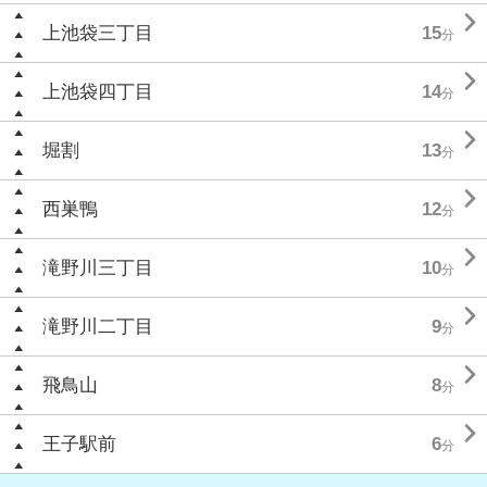

上池袋三丁目
15
分

上池袋四丁目
14
分

堀割
13
分

西巣鴨
12
分

滝野川三丁目
10
分

滝野川二丁目
9
分

飛鳥山
8
分

王子駅前
6
分