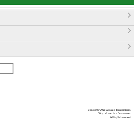



Copyright© 2015 Bureau of Transportation.
Tokyo Metropolitan Government.
All Rights Reserved.