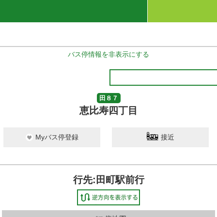
バス停情報を非表示にする
田８７
恵比寿四丁目
Myバス停登録
接近
行先:田町駅前行