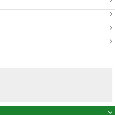




