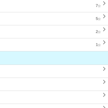

7
分

5
分

2
分

1
分


