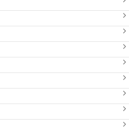








