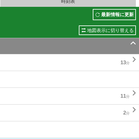
時刻表
最新情報に更新
地図表示に切り替える


13
分

11
分

2
分