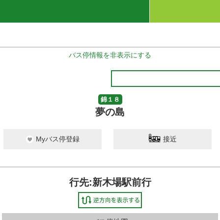
バス停情報を非表示にする
錦１８
夢の島
Myバス停登録
接近
行先:新木場駅前行