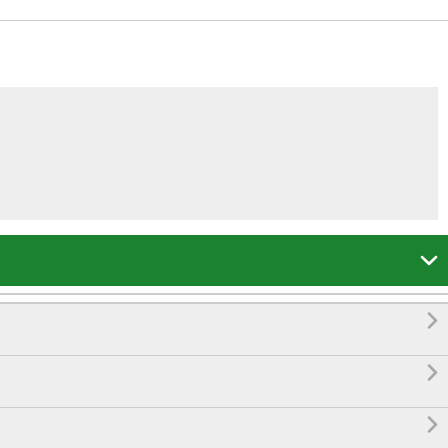



