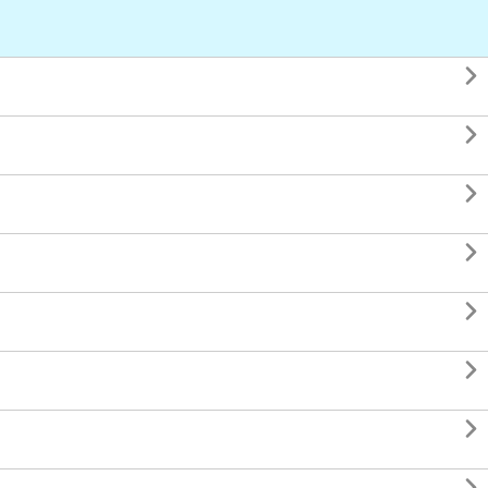






