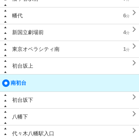

幡代
6
分

新国立劇場前
4
分

東京オペラシティ南
1
分

初台坂上
南初台

初台坂下

八幡下

代々木八幡駅入口