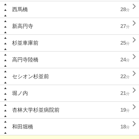

西馬橋
28
分

新高円寺
27
分

杉並車庫前
25
分

高円寺陸橋
24
分

セシオン杉並前
22
分

堀ノ内
21
分

杏林大学杉並病院前
19
分

和田堀橋
18
分