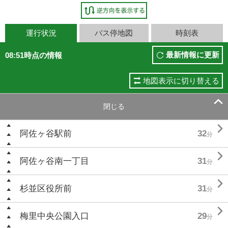
運行状況
バス停地図
時刻表
最新情報に更新
08:51時点の情報
地図表示に切り替える

閉じる

阿佐ヶ谷駅前
32
分

阿佐ヶ谷南一丁目
31
分

杉並区役所前
31
分

梅里中央公園入口
29
分