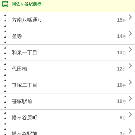
阿佐ヶ谷駅前行

方南八幡通り
15
分

釜寺
14
分

和泉一丁目
13
分

代田橋
12
分

笹塚二丁目
10
分

笹塚駅前
10
分

幡ヶ谷原町
8
分

幡ヶ谷駅前
7
分