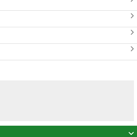



