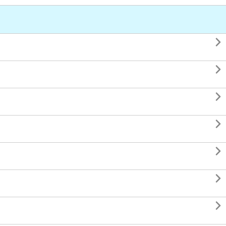






