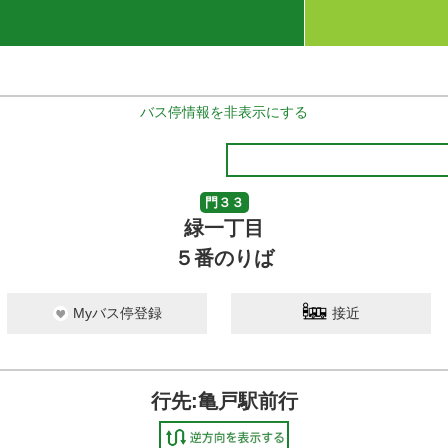
バス停情報を非表示にする
門３３
緑一丁目
５番のりば
Myバス停登録
接近
行先:亀戸駅前行