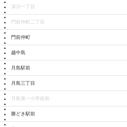
深川一丁目
門前仲町二丁目
門前仲町
越中島
月島駅前
月島三丁目
月島第一小学校前
勝どき駅前