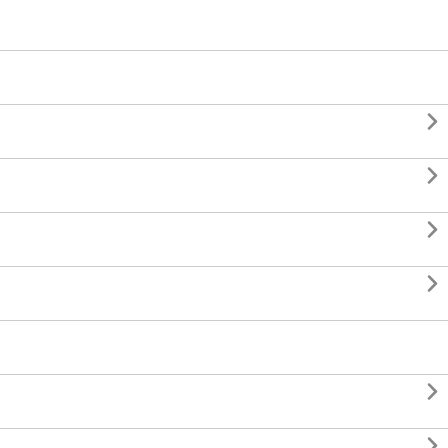





