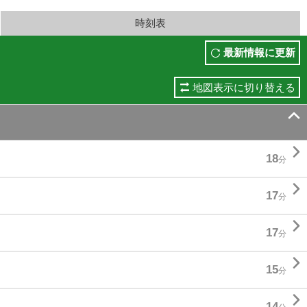
時刻表
最新情報に更新
地図表示に切り替える


18
分

17
分

17
分

15
分

14