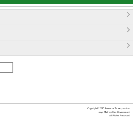



Copyright© 2015 Bureau of Transportation.
Tokyo Metropolitan Government.
All Rights Reserved.