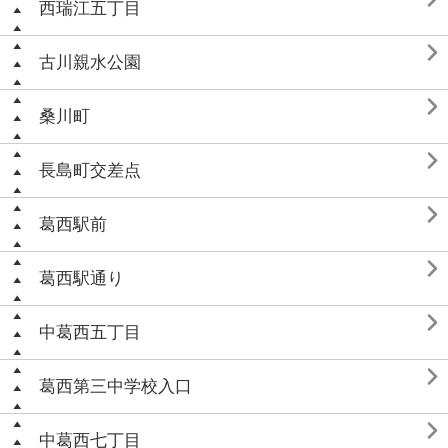
西瑞江五丁目

古川親水公園

桑川町

長島町交差点

葛西駅前

葛西駅通り

中葛西五丁目

葛西第三中学校入口

中葛西七丁目