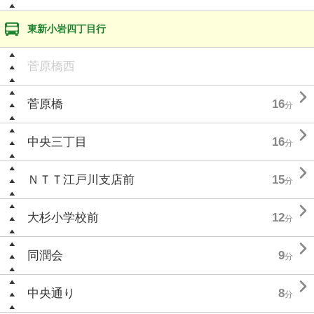
東新小岩四丁目行
菅原橋西

菅原橋
16
分

中央三丁目
16
分

ＮＴＴ江戸川支店前
15
分

大杉小学校前
12
分

同潤会
9
分

中央通り
8
分