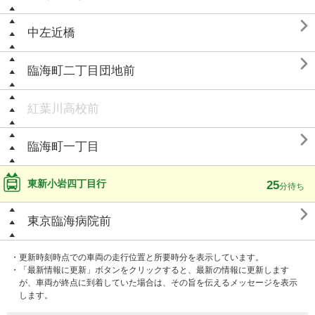

中左近橋

臨海町二丁目団地前
紅葉川高校前

臨海町一丁目
東新小岩四丁目行
25
分待ち

東京臨海病院前
・更新時刻時点での車両の走行位置と所要時分を表示しています。
・「最新情報に更新」ボタンをクリックすると、最新の情報に更新します
が、車両が終点に到着していた場合は、その旨を伝えるメッセージを表示
します。