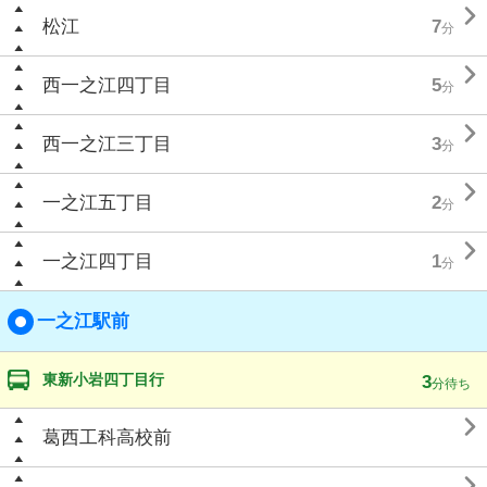

松江
7
分

西一之江四丁目
5
分

西一之江三丁目
3
分

一之江五丁目
2
分

一之江四丁目
1
分
一之江駅前
東新小岩四丁目行
3
分待ち

葛西工科高校前
