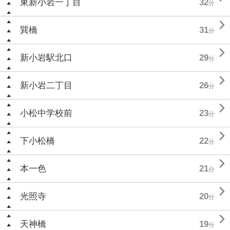
東新小岩一丁目
32
分

巽橋
31
分

新小岩駅北口
29
分

新小岩二丁目
26
分

小松中学校前
23
分

下小松橋
22
分

本一色
21
分

光照寺
20
分

天神橋
19
分