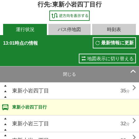
行先:東新小岩四丁目行
運行状況
バス停地図
時刻表
最新情報に更新
13:01時点の情報
地図表示に切り替える

閉じる

東新小岩四丁目
35
分
東新小岩四丁目行

東新小岩三丁目
32
分
