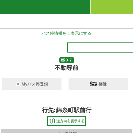
バス停情報を非表示にする
都０７
不動尊前
Myバス停登録
接近
行先:錦糸町駅前行