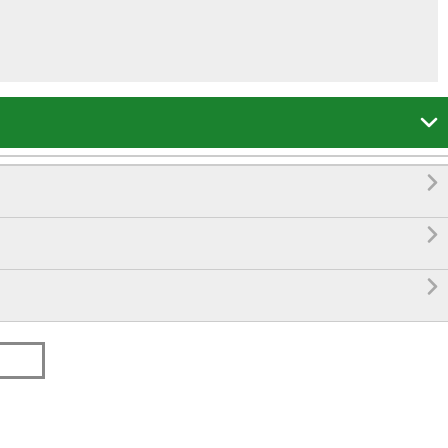



