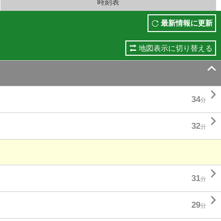
時刻表
最新情報に更新
地図表示に切り替える


34
分

32
分

31
分

29
分