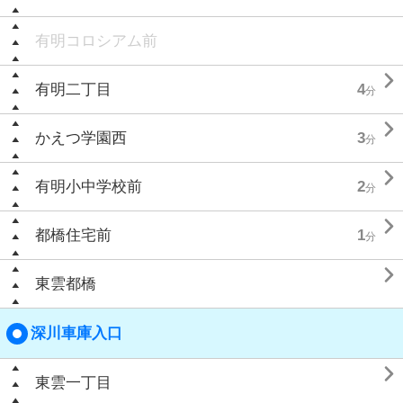
有明コロシアム前

有明二丁目
4
分

かえつ学園西
3
分

有明小中学校前
2
分

都橋住宅前
1
分

東雲都橋
深川車庫入口

東雲一丁目