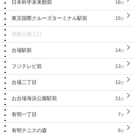
日本科学未来館前
16
分

東京国際クルーズターミナル駅前
15
分
潮風公園入口

台場駅前
14
分

フジテレビ前
13
分

台場二丁目
12
分

お台場海浜公園駅前
11
分

有明一丁目
7
分

有明テニスの森
6
分