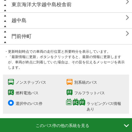

東京海洋大学越中島校舎前

越中島

門前仲町
・更新時刻時点での車両の走行位置と所要時分を表示しています。
・「最新情報に更新」ボタンをクリックすると、最新の情報に更新します
が、車両が終点に到着していた場合は、その旨を伝えるメッセージを表示
します。
ノンステップバス
別系統のバス
燃料電池バス
フルフラットバス
選択中のバス停
ラッピングバス情報
あり

このバス停の他の系統を見る