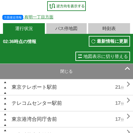
有明一丁目方面
方面接近情報
運行状況
バス停地図
時刻表
最新情報に更新
02:36時点の情報
地図表示に切り替える

閉じる

東京テレポート駅前
21
分

テレコムセンター駅前
17
分

東京港湾合同庁舎前
17
分
