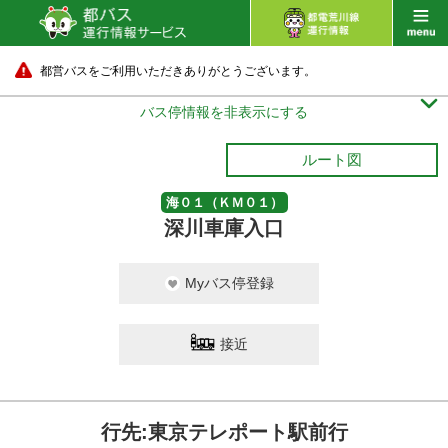
都営バスをご利用いただきありがとうございます。

バス停情報を非表示にする
ルート図
海０１（ＫＭ０１）
深川車庫入口
Myバス停登録
接近
行先:東京テレポート駅前行