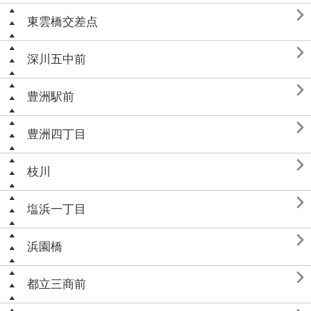

東雲橋交差点

深川五中前

豊洲駅前

豊洲四丁目

枝川

塩浜一丁目

浜園橋

都立三商前