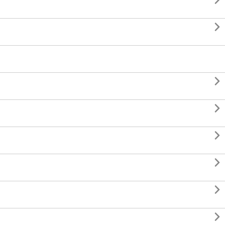







