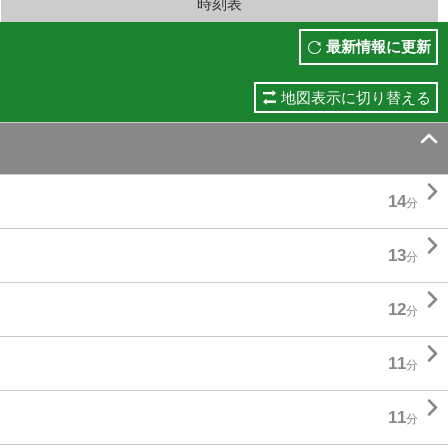
時刻表
最新情報に更新
地図表示に切り替える


14
分

13
分

12
分

11
分

11
分