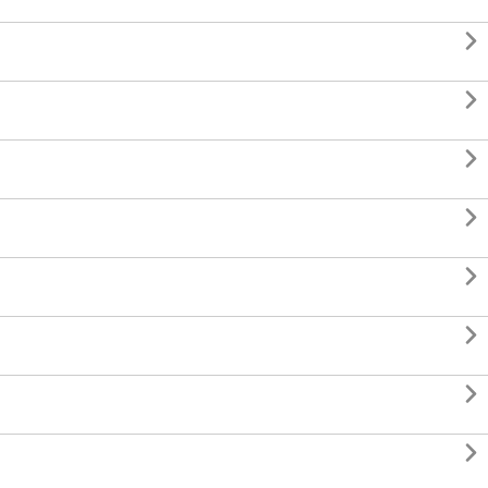







