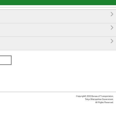



Copyright© 2015 Bureau of Transportation.
Tokyo Metropolitan Government.
All Rights Reserved.