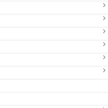





