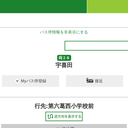
バス停情報を非表示にする
両２８
宇喜田
Myバス停登録
接近
行先:第六葛西小学校前