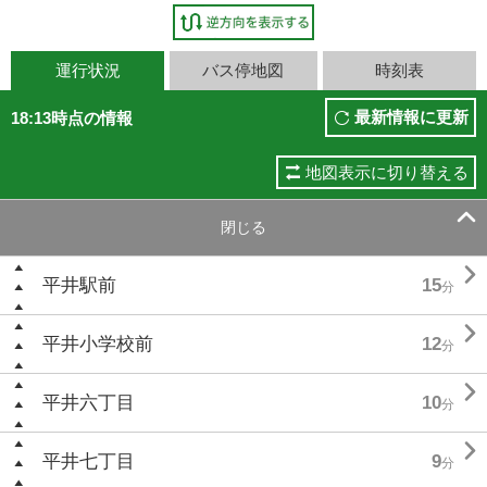
運行状況
バス停地図
時刻表
最新情報に更新
18:13時点の情報
地図表示に切り替える

閉じる

平井駅前
15
分

平井小学校前
12
分

平井六丁目
10
分

平井七丁目
9
分