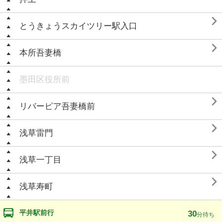

とうきょうスカイツリー駅入口

本所吾妻橋
墨田区役所前

リバーピア吾妻橋前

浅草雷門

浅草一丁目

浅草寿町
平井駅前行
30
分待ち