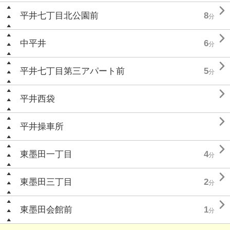

平井七丁目北公園前
8
分

中平井
6
分

平井七丁目第三アパート前
5
分

平井西袋

平井操車所

東墨田一丁目
4
分

東墨田三丁目
2
分

東墨田会館前
1
分