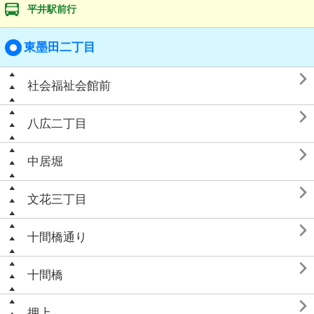
平井駅前行
東墨田二丁目

社会福祉会館前

八広二丁目

中居堀

文花三丁目

十間橋通り

十間橋

押上