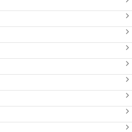








