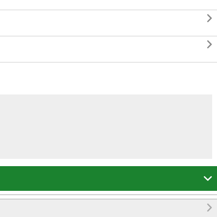



