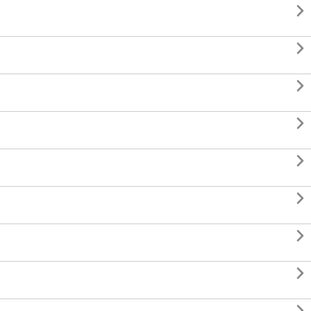







