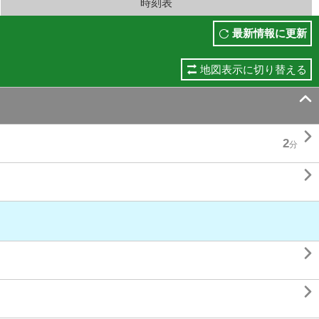
時刻表
最新情報に更新
地図表示に切り替える


2
分


