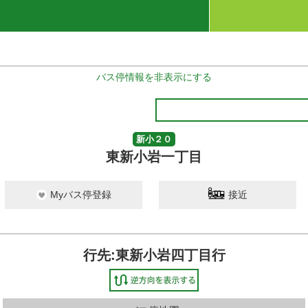
バス停情報を非表示にする
新小２０
東新小岩一丁目
Myバス停登録
接近
行先:東新小岩四丁目行