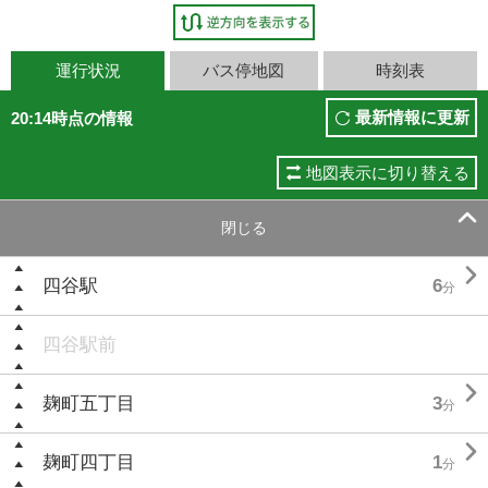
運行状況
バス停地図
時刻表
最新情報に更新
20:14時点の情報
地図表示に切り替える

閉じる

四谷駅
6
分
四谷駅前

麹町五丁目
3
分

麹町四丁目
1
分