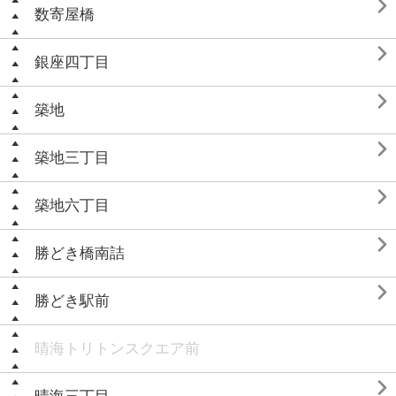

数寄屋橋

銀座四丁目

築地

築地三丁目

築地六丁目

勝どき橋南詰

勝どき駅前
晴海トリトンスクエア前
