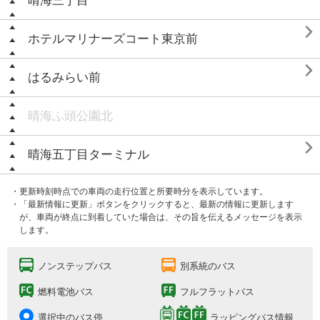
晴海三丁目

ホテルマリナーズコート東京前

はるみらい前
晴海ふ頭公園北

晴海五丁目ターミナル
・更新時刻時点での車両の走行位置と所要時分を表示しています。
・「最新情報に更新」ボタンをクリックすると、最新の情報に更新します
が、車両が終点に到着していた場合は、その旨を伝えるメッセージを表示
します。
ノンステップバス
別系統のバス
燃料電池バス
フルフラットバス
選択中のバス停
ラッピングバス情報