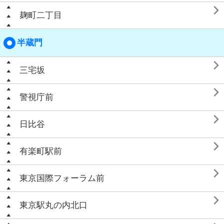

麹町二丁目
半蔵門

三宅坂

警視庁前

日比谷

有楽町駅前

東京国際フォーラム前

東京駅丸の内北口