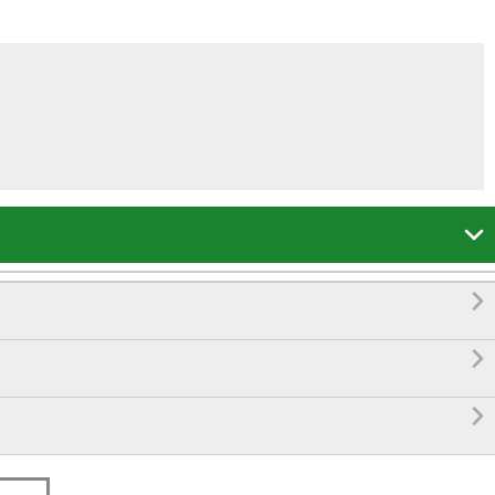



