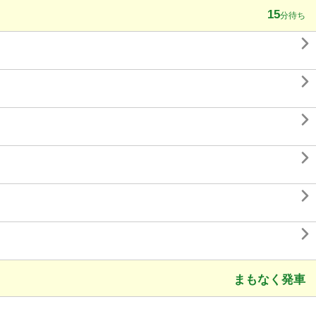
15
分待ち






まもなく発車