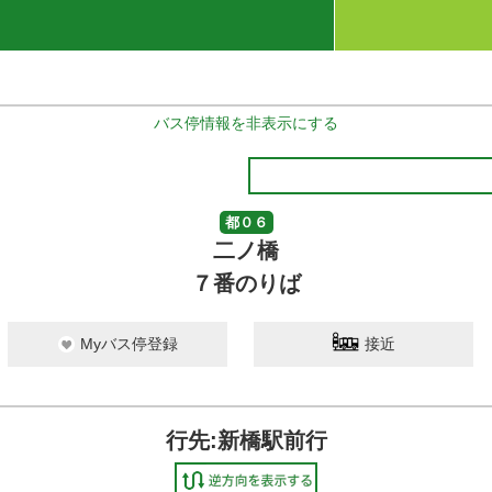
バス停情報を非表示にする
都０６
二ノ橋
７番のりば
Myバス停登録
接近
行先:新橋駅前行