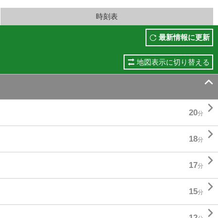
時刻表
最新情報に更新
地図表示に切り替える


20
分

18
分

17
分

15
分

12