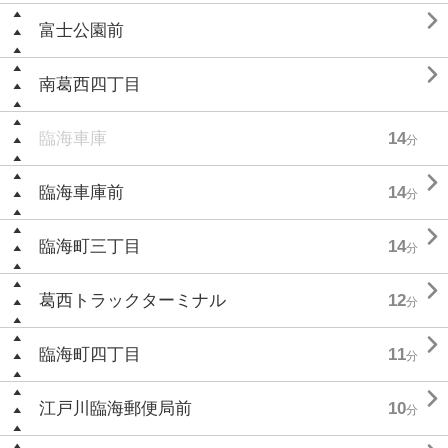

富士公園前

南葛西四丁目
臨海車庫
14
分

臨海車庫前
14
分

臨海町三丁目
14
分

葛西トラックターミナル
12
分

臨海町四丁目
11
分

江戸川臨海郵便局前
10
分