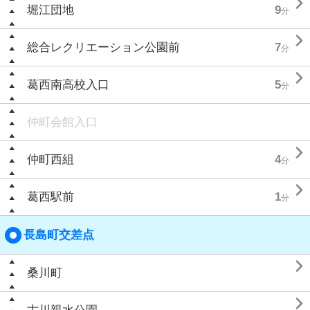

堀江団地
9
分

総合レクリエーション公園前
7
分

葛西南高校入口
5
分
仲町会館入口

仲町西組
4
分

葛西駅前
1
分
長島町交差点

桑川町
