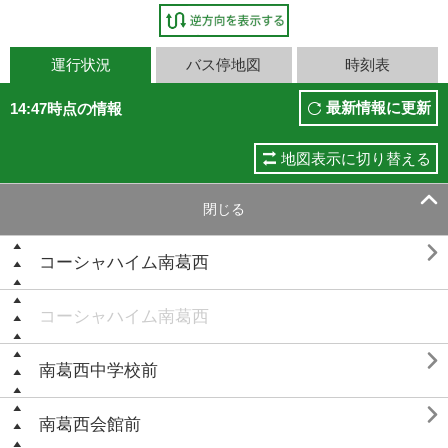
運行状況
バス停地図
時刻表
最新情報に更新
14:47時点の情報
地図表示に切り替える

閉じる

コーシャハイム南葛西
コーシャハイム南葛西

南葛西中学校前

南葛西会館前