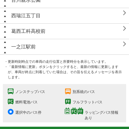
古川親水公園

西瑞江五丁目

葛西工科高校前

一之江駅前
・更新時刻時点での車両の走行位置と所要時分を表示しています。
・「最新情報に更新」ボタンをクリックすると、最新の情報に更新します
が、車両が終点に到着していた場合は、その旨を伝えるメッセージを表示
します。
ノンステップバス
別系統のバス
燃料電池バス
フルフラットバス
選択中のバス停
ラッピングバス情報
あり