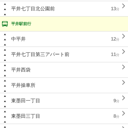

平井七丁目北公園前
13
分
平井駅前行

中平井
12
分

平井七丁目第三アパート前
11
分

平井西袋

平井操車所

東墨田一丁目
9
分

東墨田三丁目
8
分