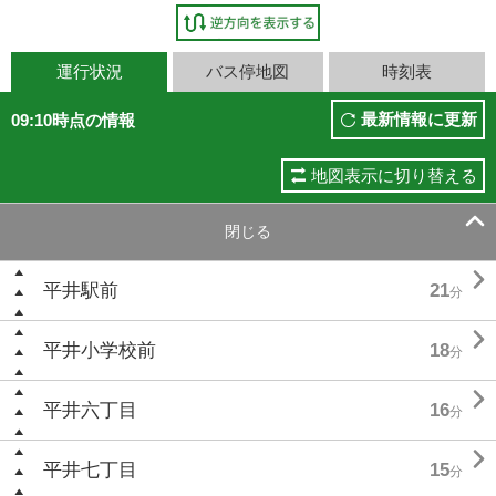
運行状況
バス停地図
時刻表
最新情報に更新
09:10時点の情報
地図表示に切り替える

閉じる

平井駅前
21
分

平井小学校前
18
分

平井六丁目
16
分

平井七丁目
15
分