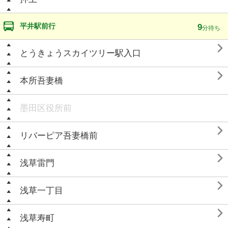
平井駅前行
9
分待ち

とうきょうスカイツリー駅入口

本所吾妻橋
墨田区役所前

リバーピア吾妻橋前

浅草雷門

浅草一丁目

浅草寿町