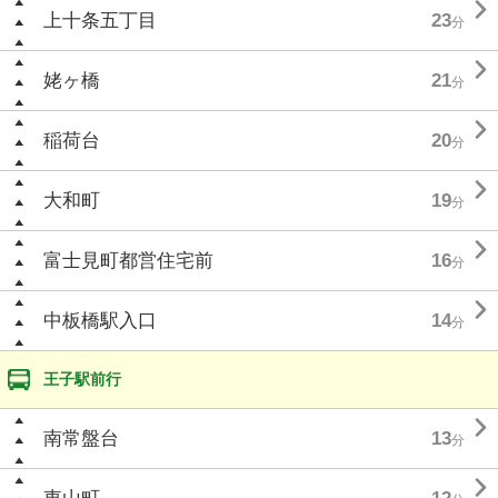

上十条五丁目
23
分

姥ヶ橋
21
分

稲荷台
20
分

大和町
19
分

富士見町都営住宅前
16
分

中板橋駅入口
14
分
王子駅前行

南常盤台
13
分
