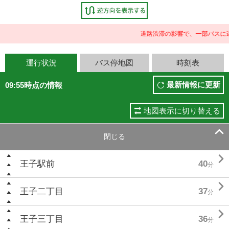
道路渋滞の影響で、一部バスに遅
運行状況
バス停地図
時刻表
最新情報に更新
09:55時点の情報
地図表示に切り替える

閉じる

王子駅前
40
分

王子二丁目
37
分

王子三丁目
36
分