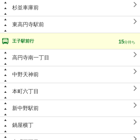

杉並車庫前

東高円寺駅前
王子駅前行
15
分待ち

高円寺南一丁目

中野天神前

本町六丁目

新中野駅前

鍋屋横丁
