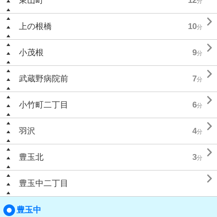
東山町
12
分

上の根橋
10
分

小茂根
9
分

武蔵野病院前
7
分

小竹町二丁目
6
分

羽沢
4
分

豊玉北
3
分

豊玉中二丁目
豊玉中