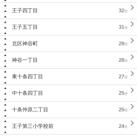

王子四丁目
32
分

王子五丁目
31
分

北区神谷町
29
分

神谷一丁目
28
分

東十条四丁目
27
分

中十条四丁目
25
分

十条仲原二丁目
25
分

王子第三小学校前
24
分