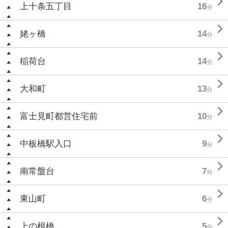

上十条五丁目
16
分

姥ヶ橋
14
分

稲荷台
14
分

大和町
13
分

富士見町都営住宅前
10
分

中板橋駅入口
9
分

南常盤台
7
分

東山町
6
分

上の根橋
5
分