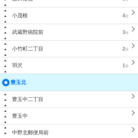

小茂根
4
分

武蔵野病院前
3
分

小竹町二丁目
2
分

羽沢
1
分
豊玉北

豊玉中二丁目

豊玉中

中野北郵便局前