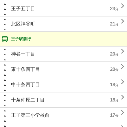

王子五丁目
23
分

北区神谷町
21
分
王子駅前行

神谷一丁目
20
分

東十条四丁目
20
分

中十条四丁目
18
分

十条仲原二丁目
18
分

王子第三小学校前
17
分