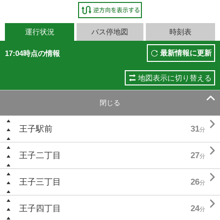
運行状況
バス停地図
時刻表
最新情報に更新
17:04時点の情報
地図表示に切り替える

閉じる

王子駅前
31
分

王子二丁目
27
分

王子三丁目
26
分

王子四丁目
24
分