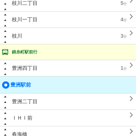

枝川二丁目
5
分

枝川一丁目
4
分

枝川
3
分
錦糸町駅前行

豊洲四丁目
1
分
豊洲駅前

豊洲二丁目

ＩＨＩ前

春海橋