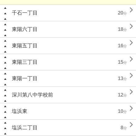

千石一丁目
20
分

東陽六丁目
18
分

東陽五丁目
16
分

東陽三丁目
15
分

東陽一丁目
13
分

深川第八中学校前
12
分

塩浜東
10
分

塩浜二丁目
8
分