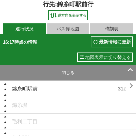
行先:錦糸町駅前行
運行状況
バス停地図
時刻表
最新情報に更新
16:17時点の情報
地図表示に切り替える

閉じる

錦糸町駅前
31
分
錦糸堀
毛利二丁目