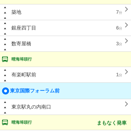

築地
7
分

銀座四丁目
6
分

数寄屋橋
3
分
晴海埠頭行

有楽町駅前
1
分
東京国際フォーラム前

東京駅丸の内南口
晴海埠頭行
まもなく発車