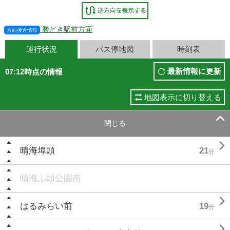
勝どき駅前方面
方面接近情報
運行状況
バス停地図
時刻表
最新情報に更新
07:12時点の情報
地図表示に切り替える

閉じる

晴海埠頭
21
分
晴海ふ頭公園南

はるみらい前
19
分
