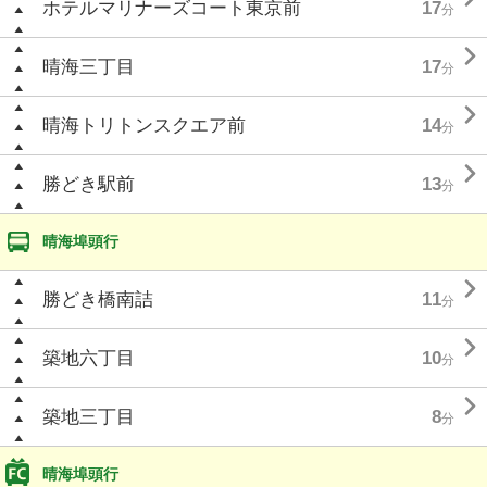
ホテルマリナーズコート東京前
17
分

晴海三丁目
17
分

晴海トリトンスクエア前
14
分

勝どき駅前
13
分
晴海埠頭行

勝どき橋南詰
11
分

築地六丁目
10
分

築地三丁目
8
分
晴海埠頭行