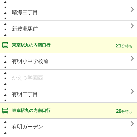

晴海三丁目

新豊洲駅前
東京駅丸の内南口行
21
分待ち

有明小中学校前
かえつ学園西

有明二丁目
東京駅丸の内南口行
29
分待ち

有明ガーデン