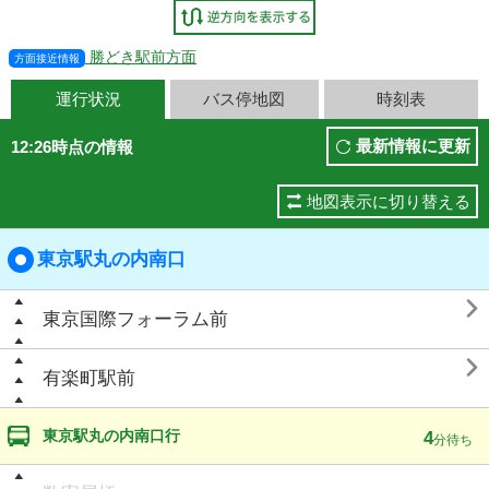
勝どき駅前方面
方面接近情報
運行状況
バス停地図
時刻表
最新情報に更新
12:26時点の情報
地図表示に切り替える
東京駅丸の内南口

東京国際フォーラム前

有楽町駅前
東京駅丸の内南口行
4
分待ち