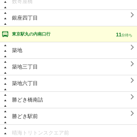
数寄屋橋

銀座四丁目
東京駅丸の内南口行
11
分待ち

築地

築地三丁目

築地六丁目

勝どき橋南詰

勝どき駅前
晴海トリトンスクエア前