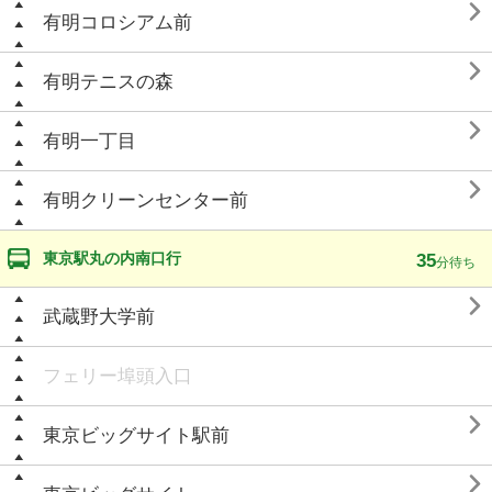

有明コロシアム前

有明テニスの森

有明一丁目

有明クリーンセンター前
東京駅丸の内南口行
35
分待ち

武蔵野大学前
フェリー埠頭入口

東京ビッグサイト駅前
